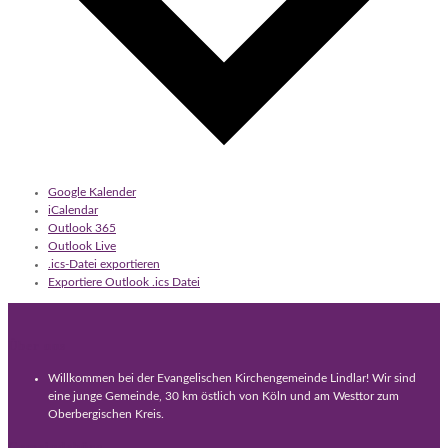
Google Kalender
iCalendar
Outlook 365
Outlook Live
.ics-Datei exportieren
Exportiere Outlook .ics Datei
Über uns
Willkommen bei der Evangelischen Kirchengemeinde Lindlar! Wir sind
eine junge Gemeinde, 30 km östlich von Köln und am Westtor zum
Oberbergischen Kreis.
Gemeindebüro