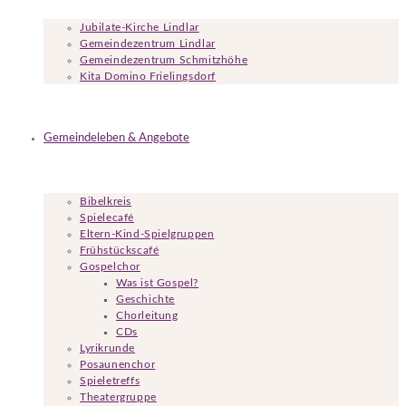
Jubilate-Kirche Lindlar
Gemeindezentrum Lindlar
Gemeindezentrum Schmitzhöhe
Kita Domino Frielingsdorf
Gemeindeleben & Angebote
Bibelkreis
Spielecafé
Eltern-Kind-Spielgruppen
Frühstückscafé
Gospelchor
Was ist Gospel?
Geschichte
Chorleitung
CDs
Lyrikrunde
Posaunenchor
Spieletreffs
Theatergruppe