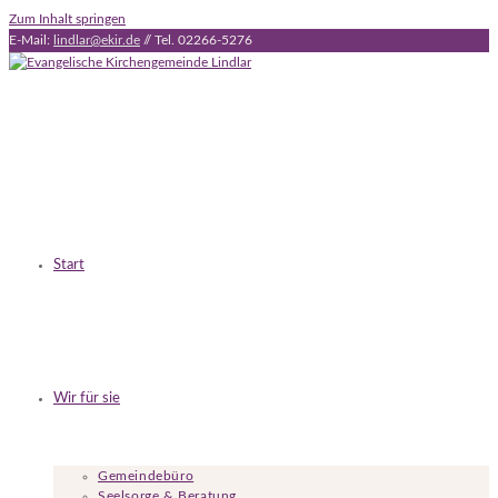
Zum Inhalt springen
E-Mail:
lindlar@ekir.de
// Tel. 02266-5276
Start
Wir für sie
Gemeindebüro
Seelsorge & Beratung