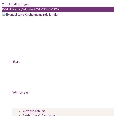
Zum Inhalt springen
E-Mail:
lindlar@ekir.de
// Tel. 02266-5276
Start
Wir für sie
Gemeindebüro
Seelsorge & Beratung