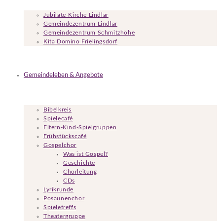
Jubilate-Kirche Lindlar
Gemeindezentrum Lindlar
Gemeindezentrum Schmitzhöhe
Kita Domino Frielingsdorf
Gemeindeleben & Angebote
Bibelkreis
Spielecafé
Eltern-Kind-Spielgruppen
Frühstückscafé
Gospelchor
Was ist Gospel?
Geschichte
Chorleitung
CDs
Lyrikrunde
Posaunenchor
Spieletreffs
Theatergruppe