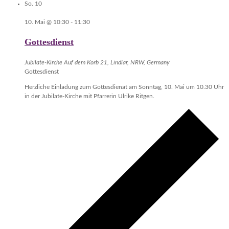
So.
10
10. Mai @ 10:30
-
11:30
Gottesdienst
Jubilate-Kirche
Auf dem Korb 21, Lindlar, NRW, Germany
Gottesdienst
Herzliche Einladung zum Gottesdienat am Sonntag, 10. Mai um 10.30 Uhr
in der Jubilate-Kirche mit Pfarrerin Ulrike Ritgen.