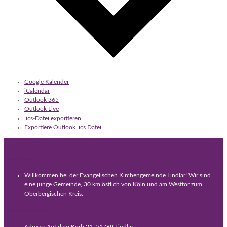
Google Kalender
iCalendar
Outlook 365
Outlook Live
.ics-Datei exportieren
Exportiere Outlook .ics Datei
Über uns
Willkommen bei der Evangelischen Kirchengemeinde Lindlar! Wir sind
eine junge Gemeinde, 30 km östlich von Köln und am Westtor zum
Oberbergischen Kreis.
Gemeindebüro
Adresse:
Auf dem Korb 21, 51789 Lindlar