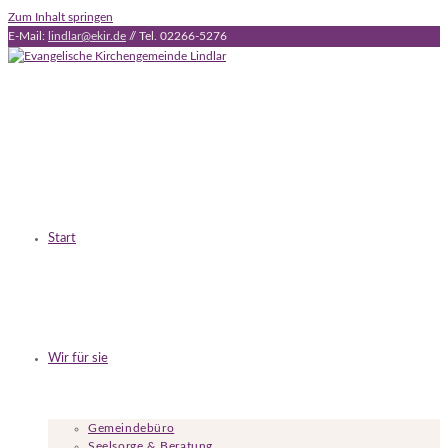
Zum Inhalt springen
E-Mail:
lindlar@ekir.de
// Tel. 02266-5276
Start
Wir für sie
Gemeindebüro
Seelsorge & Beratung