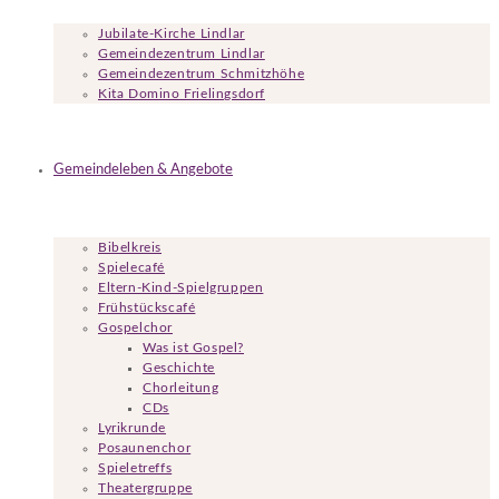
Jubilate-Kirche Lindlar
Gemeindezentrum Lindlar
Gemeindezentrum Schmitzhöhe
Kita Domino Frielingsdorf
Gemeindeleben & Angebote
Bibelkreis
Spielecafé
Eltern-Kind-Spielgruppen
Frühstückscafé
Gospelchor
Was ist Gospel?
Geschichte
Chorleitung
CDs
Lyrikrunde
Posaunenchor
Spieletreffs
Theatergruppe