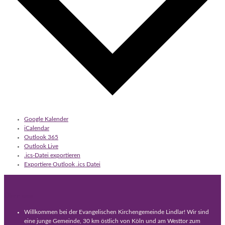
Google Kalender
iCalendar
Outlook 365
Outlook Live
.ics-Datei exportieren
Exportiere Outlook .ics Datei
Über uns
Willkommen bei der Evangelischen Kirchengemeinde Lindlar! Wir sind
eine junge Gemeinde, 30 km östlich von Köln und am Westtor zum