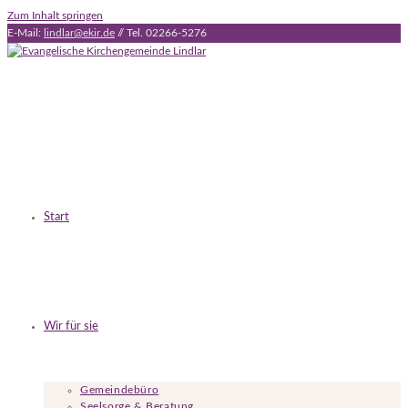
Zum Inhalt springen
E-Mail:
lindlar@ekir.de
// Tel. 02266-5276
Start
Wir für sie
Gemeindebüro
Seelsorge & Beratung