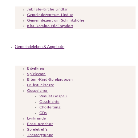
Jubilate-Kirche Lindlar
Gemeindezentrum Lindlar
Gemeindezentrum Schmitzhöhe
Kita Domino Frielingsdorf
Gemeindeleben & Angebote
Bibelkreis
Spielecafé
Eltern-Kind-Spielgruppen
Frühstückscafé
Gospelchor
Was ist Gospel?
Geschichte
Chorleitung
CDs
Lyrikrunde
Posaunenchor
Spieletreffs
Theatergruppe