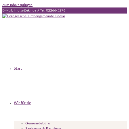
Zum Inhalt springen
E-Mail:
lindlar@ekir.de
// Tel. 02266-5276
Start
Wir für sie
Gemeindebüro
Seelsorge & Beratung