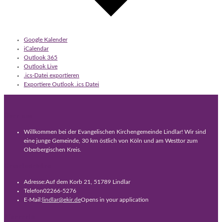
Google Kalender
iCalendar
Outlook 365
Outlook Live
.ics-Datei exportieren
Exportiere Outlook .ics Datei
Über uns
Willkommen bei der Evangelischen Kirchengemeinde Lindlar! Wir sind
eine junge Gemeinde, 30 km östlich von Köln und am Westtor zum
Oberbergischen Kreis.
Gemeindebüro
Adresse:
Auf dem Korb 21, 51789 Lindlar
Telefon
02266-5276
E-Mail:
lindlar@ekir.de
Opens in your application
Pfarrerin