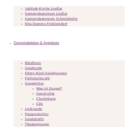
Jubilate-Kirche Lindlar
Gemeindezentrum Lindlar
Gemeindezentrum Schmitzhöhe
Kita Domino Frielingsdorf
Gemeindeleben & Angebote
Bibelkreis
Spielecafé
Eltern-Kind-Spielgruppen
Frühstückscafé
Gospelchor
Was ist Gospel?
Geschichte
Chorleitung
CDs
Lyrikrunde
Posaunenchor
Spieletreffs
Theatergruppe