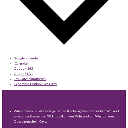
Google Kalender
iCalendar
Outlook 365
Outlook Live
.ics-Datei exportieren
Exportiere Outlook .ics Datei
Über uns
Willkommen bei der Evangelischen Kirchengemeinde Lindlar! Wir sind
eine junge Gemeinde, 30 km östlich von Köln und am Westtor zum
Oberbergischen Kreis.