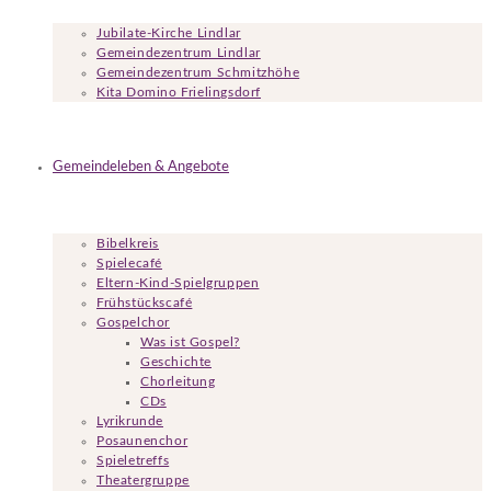
Jubilate-Kirche Lindlar
Gemeindezentrum Lindlar
Gemeindezentrum Schmitzhöhe
Kita Domino Frielingsdorf
Gemeindeleben & Angebote
Bibelkreis
Spielecafé
Eltern-Kind-Spielgruppen
Frühstückscafé
Gospelchor
Was ist Gospel?
Geschichte
Chorleitung
CDs
Lyrikrunde
Posaunenchor
Spieletreffs
Theatergruppe