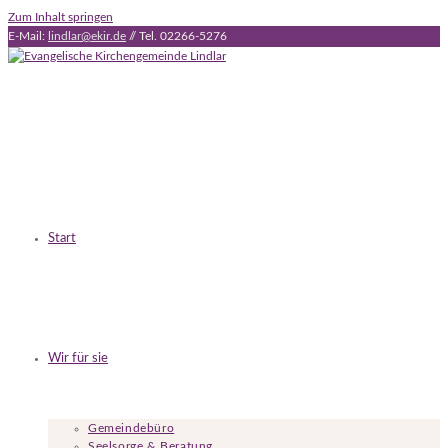
Zum Inhalt springen
E-Mail:
lindlar@ekir.de
// Tel. 02266-5276
Start
Wir für sie
Gemeindebüro
Seelsorge & Beratung