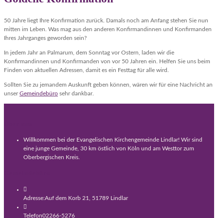
50 Jahre liegt Ihre Konfirmation zurück. Damals noch am Anfang stehen Sie nun
mitten im Leben. Was mag aus den anderen Konfirmandinnen und Konfirmanden
Ihres Jahrganges geworden sein?
In jedem Jahr an Palmarum, dem Sonntag vor Ostern, laden wir die
Konfirmandinnen und Konfirmanden von vor 50 Jahren ein. Helfen Sie uns beim
Finden von aktuellen Adressen, damit es ein Festtag für alle wird.
Sollten Sie zu jemandem Auskunft geben können, wären wir für eine Nachricht an
unser
Gemeindebüro
sehr dankbar.
Über uns
Willkommen bei der Evangelischen Kirchengemeinde Lindlar! Wir sind
eine junge Gemeinde, 30 km östlich von Köln und am Westtor zum
Oberbergischen Kreis.
Gemeindebüro
Adresse:
Auf dem Korb 21, 51789 Lindlar
Telefon
02266-5276