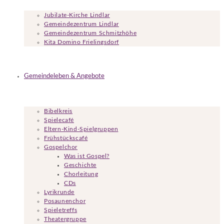
Jubilate-Kirche Lindlar
Gemeindezentrum Lindlar
Gemeindezentrum Schmitzhöhe
Kita Domino Frielingsdorf
Gemeindeleben & Angebote
Bibelkreis
Spielecafé
Eltern-Kind-Spielgruppen
Frühstückscafé
Gospelchor
Was ist Gospel?
Geschichte
Chorleitung
CDs
Lyrikrunde
Posaunenchor
Spieletreffs
Theatergruppe