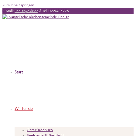
Zum Inhalt springen
E-Mail:
lindlar@ekir.de
// Tel. 02266-5276
Start
Wir für sie
Gemeindebüro
Seelsorge & Beratung